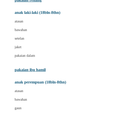
pakaian renang
Bumkins
anak laki-laki (18bln-8thn)
C
atasan
Cetaphil
bawahan
Chicco
setelan
Childlife
jaket
Clevamama
pakaian dalam
Cocolatte
Cottonseeds
pakaian ibu hamil
Cozy N Safe
anak perempuan (18bln-8thn)
Crane
atasan
Cybex
bawahan
D
gaun