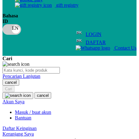
Squishmallows
gift registry
Starbooks
Bahasa
ID
Stick-O
Stokke
LOGIN
DAFTAR
Sudocrem
Contact Us
Sumimo
Cari
Sunnylife
Sun-Staches
Pencarian Lanjutan
cancel
Swimava
Cari
cancel
T
Akun Saya
Tommee Tippee
Masuk / buat akun
Bantuan
Trunki
Daftar Keinginan
Tutti Bambini
Keranjang Saya