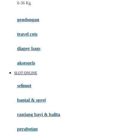
0-36 Kg
Fisher Price
Flipper
gendongan
Friends Of Sally
travel cots
G
diaper bags
Gb
Geko
aksesoris
Graco
SLOT ONLINE
Gund
selimut
H
bantal & sprei
Habbie
Haenim
ranjang bayi & balita
Happy Horse
perabotan