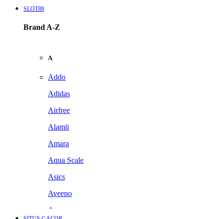
SLOT88
Brand A-Z
A
Addo
Adidas
Airfree
Alamii
Amara
Aqua Scale
Asics
Aveeno
Awan
SITUS GACOR