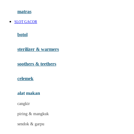
Happy Tummy
Hauck
matras
Havaianas
SLOT GACOR
Hegen
botol
Hot Wheels
sterilizer & warmers
Hybrid
soothers & teethers
I
Inlacta DHA
celemek
Interlac
alat makan
Ivenet
cangkir
J
piring & mangkuk
Jack N Jill
sendok & garpu
Joie