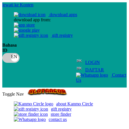
lewati ke Konten
download apps
download app from:
gift registry
Bahasa
ID
LOGIN
DAFTAR
Contact
Us
Toggle Nav
about Kanmo Circle
gift registry
store finder
contact us